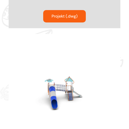
Bujaki
Projekt (.dwg)
Karuzele na place zabaw
Ścianki funkcyjne dla dzieci
Kolejki linowe na plac zabaw
Urządzenia komunalne na plac zabaw
Parki linowe dla dzieci
Producent Street Workout