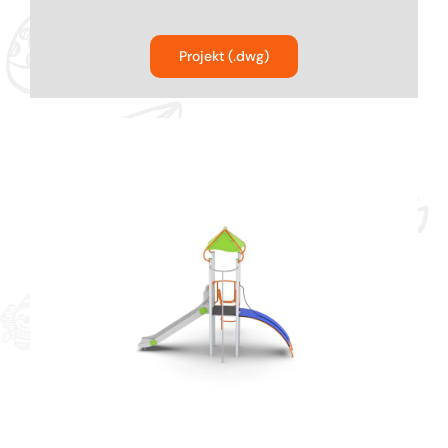
Bujaki
Projekt (.dwg)
Karuzele na place zabaw
Ścianki funkcyjne dla dzieci
Kolejki linowe na plac zabaw
Urządzenia komunalne na plac zabaw
Parki linowe dla dzieci
Producent Street Workout