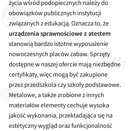
życia wśród podopiecznych należy do
Bujaki
obowiązków publicznych instytucji
związanych z edukacją. Oznacza to, że
Karuzele na place zabaw
urządzenia sprawnościowe
z atestem
stanowią bardzo istotne wyposażenie
Ścianki funkcyjne dla dzieci
nowoczesnych placów zabaw. Sprzęty
dostępne w naszej ofercie mają niezbędne
Kolejki linowe na plac zabaw
certyfikaty, więc mogą być zakupione
przez przedszkola czy szkoły podstawowe.
Urządzenia komunalne na plac zabaw
Metalowe, a także zrobione z innych
materiałów elementy cechuje wysoka
Parki linowe dla dzieci
jakość wykonania, przekładająca się na
Producent Street Workout
estetyczny wygląd oraz funkcjonalność