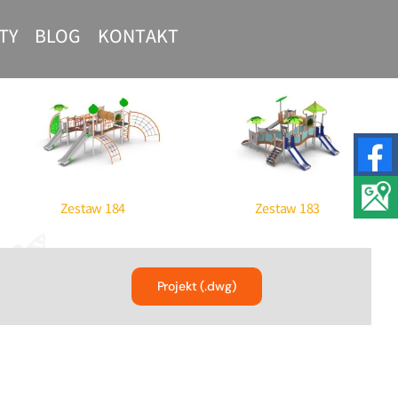
TY
BLOG
KONTAKT
oducent Street
Siłownie plenerowe –
rkout
profesjonalne urządzenia
Zestaw 184
Zestaw 183
Projekt (.dwg)