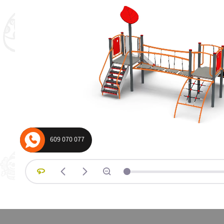
wagowe i wahadłowe
Urządzenia ko
plac zabaw
609 070 077