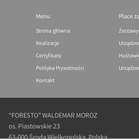
Menu
Place z
Strona główna
Zestawy
Realizacje
Urządze
Certyfikaty
Huśtawk
Polityka Prywatności
Urządze
Kontakt
“FORESTO” WALDEMAR MOROZ
os. Piastowskie 23
63-000 Środa Wielkopolska, Polska