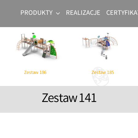
PRODUKTY
REALIZACJE
CERTYFIKA
Parki linowe dla dzieci
Pr
Wo
Zestaw 186
Zestaw 185
Zestaw 141
lace zabaw
ne dla dzieci
na plac