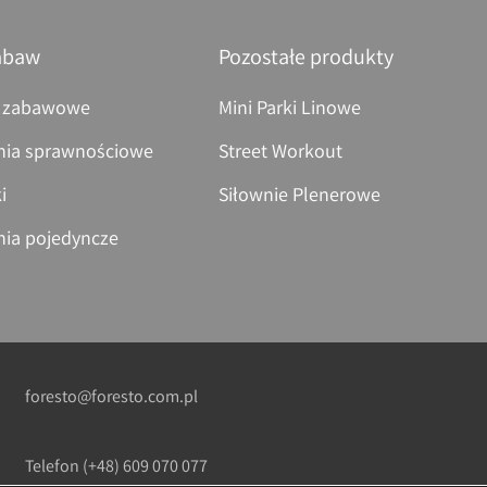
abaw
Pozostałe produkty
 zabawowe
Mini Parki Linowe
nia sprawnościowe
Street Workout
i
Siłownie Plenerowe
nia pojedyncze
foresto@foresto.com.pl
Telefon
(+48) 609 070 077