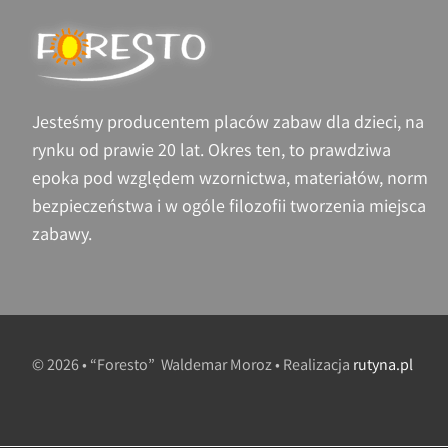
Jesteśmy producentem placów zabaw dla dzieci, na
rynku od prawie 20 lat. Okres ten, to prawdziwa
epoka pod względem wzornictwa, materiałów, norm
bezpieczeństwa i w ogóle filozofii tworzenia miejsca
zabawy.
© 2026 • “Foresto” Waldemar Moroz • Realizacja
rutyna.pl