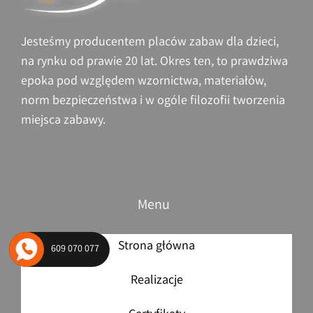
Siłownie plenerowe – profesjonalne
urządzenia
Jesteśmy producentem placów zabaw dla dzieci,
na rynku od prawie 20 lat. Okres ten, to prawdziwa
epoka pod względem wzornictwa, materiałów,
norm bezpieczeństwa i w ogóle filozofii tworzenia
miejsca zabawy.
Menu
Strona główna
609 070 077
Realizacje