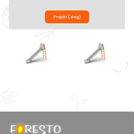
Bujaki
Projekt (.dwg)
Karuzele na place zabaw
Ścianki funkcyjne dla dzieci
Kolejki linowe na plac zabaw
Urządzenia komunalne na plac zabaw
Parki linowe dla dzieci
Producent Street Workout