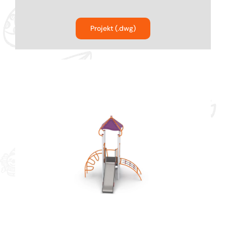
Bujaki
Projekt (.dwg)
Karuzele na place zabaw
Ścianki funkcyjne dla dzieci
Kolejki linowe na plac zabaw
Urządzenia komunalne na plac zabaw
Parki linowe dla dzieci
Producent Street Workout