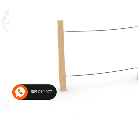
wagowe i wahadłowe
Urządzenia komunal
plac zabaw
609 070 077