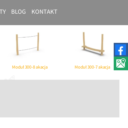
TY
BLOG
KONTAKT
nt Street
Siłownie plenerowe –
t
profesjonalne urządzenia
Moduł 300-8 akacja
Moduł 300-7 akacja