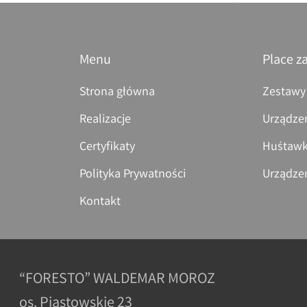
Menu
Place z
Strona główna
Zestawy
Realizacje
Urządze
Certyfikaty
Huśtawk
Polityka Prywatności
Urządze
Kontakt
“FORESTO” WALDEMAR MOROZ
os. Piastowskie 23