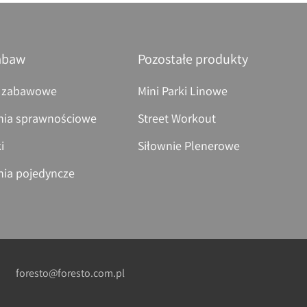
abaw
Pozostałe produkty
 zabawowe
Mini Parki Linowe
nia sprawnościowe
Street Workout
i
Siłownie Plenerowe
nia pojedyncze
foresto@foresto.com.pl