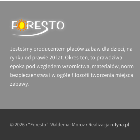
Jesteśmy producentem placów zabaw dla dzieci, na
rynku od prawie 20 lat. Okres ten, to prawdziwa
epoka pod względem wzornictwa, materiałów, norm
bezpieczeństwa i w ogóle filozofii tworzenia miejsca
zabawy.
© 2026 • “Foresto” Waldemar Moroz • Realizacja
rutyna.pl