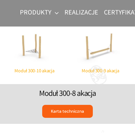
PRODUKTY
REALIZACJE
CERTYFIKA
Parki linowe dla dzieci
Produce
Workou
Moduł 300-10 akacja
Moduł 300-9 akacja
Moduł 300-8 akacja
abaw
 dzieci
Karta techniczna
c