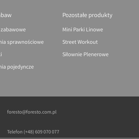
abaw
Pozostałe produkty
 zabawowe
Mini Parki Linowe
nia sprawnościowe
Street Workout
i
Siłownie Plenerowe
nia pojedyncze
foresto@foresto.com.pl
Telefon
(+48) 609 070 077