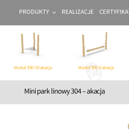
PRODUKTY
REALIZACJE
CERTYFIKA
Parki linowe dla dzieci
Produce
Workou
Moduł 300-10 akacja
Moduł 300-9 akacja
Mini park linowy 304 – akacja
abaw
 dzieci
c