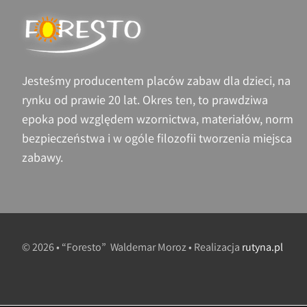
Jesteśmy producentem placów zabaw dla dzieci, na
rynku od prawie 20 lat. Okres ten, to prawdziwa
epoka pod względem wzornictwa, materiałów, norm
bezpieczeństwa i w ogóle filozofii tworzenia miejsca
zabawy.
© 2026 • “Foresto” Waldemar Moroz • Realizacja
rutyna.pl