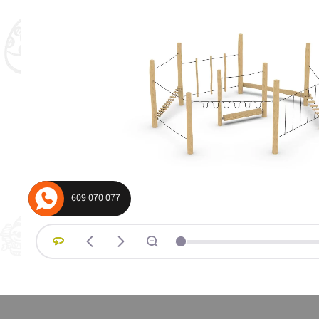
wagowe i wahadłowe
Urządzenia komunal
plac zabaw
609 070 077