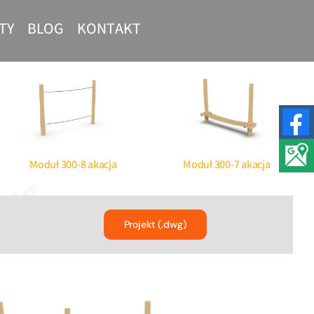
TY
BLOG
KONTAKT
nt Street
Siłownie plenerowe –
t
profesjonalne urządzenia
Moduł 300-8 akacja
Moduł 300-7 akacja
Projekt (.dwg)