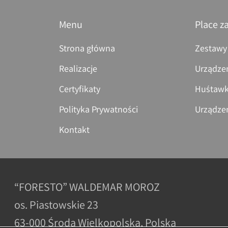
Menu
Place z
Strona główna
Zestawy
Realizacje
Urządze
Certyfikaty
Huśtawk
Polityka Prywatności
Urządze
Kontakt
“FORESTO” WALDEMAR MOROZ
os. Piastowskie 23
63-000 Środa Wielkopolska, Polska