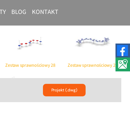
TY
BLOG
KONTAKT
nt Street
Siłownie plenerowe –
t
profesjonalne urządzenia
Zestaw sprawnościowy 28
Zestaw sprawnościowy 27b
Projekt (.dwg)