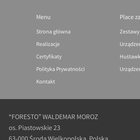
Menu
Place z
Strona główna
Zestawy
Realizacje
Urządze
Certyfikaty
Huśtawk
Polityka Prywatności
Urządze
Kontakt
“FORESTO” WALDEMAR MOROZ
os. Piastowskie 23
63-000 Środa Wielkopolska, Polska