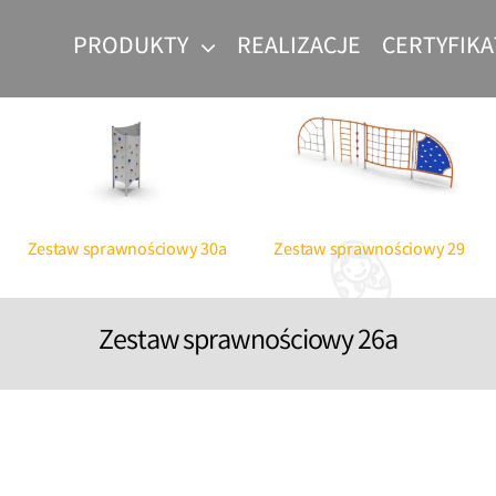
PRODUKTY
REALIZACJE
CERTYFIKA
Parki linowe dla dzieci
Produce
Workou
Zestaw sprawnościowy 30a
Zestaw sprawnościowy 29
Zestaw sprawnościowy 26a
abaw
 dzieci
c