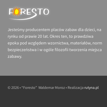
Jesteśmy producentem placów zabaw dla dzieci, na
rynku od prawie 20 lat. Okres ten, to prawdziwa
epoka pod względem wzornictwa, materiałów, norm
bezpieczeństwa i w ogóle filozofii tworzenia miejsca
zabawy.
© 2026 • “Foresto” Waldemar Moroz • Realizacja
rutyna.pl