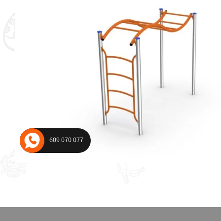
wagowe i wahadłowe
Urządzenia komunal
plac zabaw
609 070 077