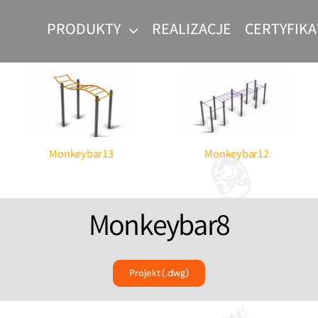
PRODUKTY
REALIZACJE
CERTYFIKA
Parki linowe dla dzieci
Produce
Workou
Monkeybar13
Monkeybar12
Monkeybar8
abaw
 dzieci
Projekt (.dwg)
c