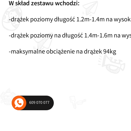
W skład zestawu wchodzi:
wagowe i wahadłowe
Urządzenia komunal
plac zabaw
-drążek poziomy długość 1.2m-1.4m na wysok
-drążek poziomy na długość 1.4m-1.6m na wy
-maksymalne obciążenie na drążek 94kg
609 070 077