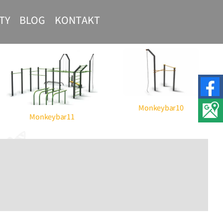
TY
BLOG
KONTAKT
nt Street
Siłownie plenerowe –
t
profesjonalne urządzenia
Monkeybar10
Monkeybar11