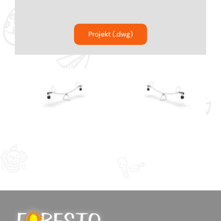
Bujaki
Projekt (.dwg)
Karuzele na place zabaw
Ścianki funkcyjne dla dzieci
Kolejki linowe na plac zabaw
Urządzenia komunalne na plac zabaw
Parki linowe dla dzieci
Producent Street Workout