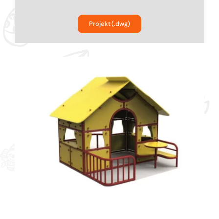
Bujaki
Projekt (.dwg)
Karuzele na place zabaw
Ścianki funkcyjne dla dzieci
Kolejki linowe na plac zabaw
Urządzenia komunalne na plac zabaw
Parki linowe dla dzieci
Producent Street Workout